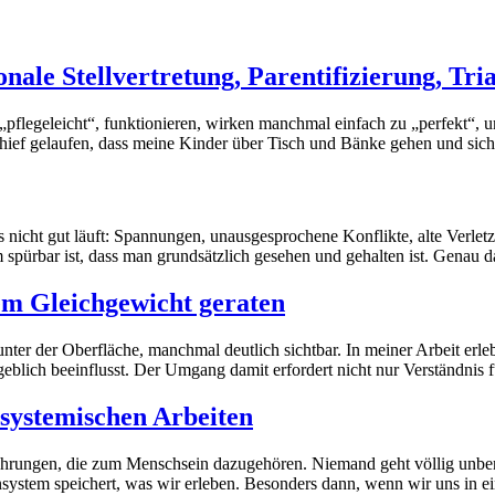
nale Stellvertretung, Parentifizierung, Tri
 „pflegeleicht“, funktionieren, wirken manchmal einfach zu „perfekt“, 
 schief gelaufen, dass meine Kinder über Tisch und Bänke gehen und sic
 nicht gut läuft: Spannungen, unausgesprochene Konflikte, alte Verletz
m spürbar ist, dass man grundsätzlich gesehen und gehalten ist. Genau
m Gleichgewicht geraten
nter der Oberfläche, manchmal deutlich sichtbar. In meiner Arbeit er
blich beeinflusst. Der Umgang damit erfordert nicht nur Verständnis f
systemischen Arbeiten
fahrungen, die zum Menschsein dazugehören. Niemand geht völlig unbe
ystem speichert, was wir erleben. Besonders dann, wenn wir uns in eine